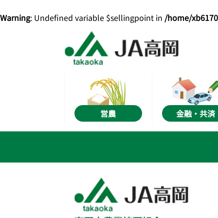
Warning
: Undefined variable $sellingpoint in
/home/xb61704
営農
金融・共済