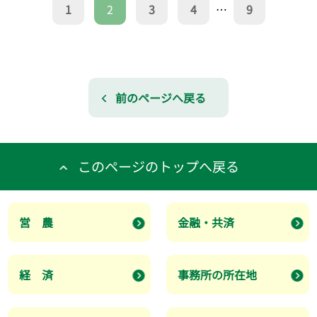
1
2
3
4
…
9
前のページへ戻る
このページのトップへ戻る
営 農
金融・共済
経 済
事務所の所在地